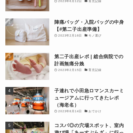
2023年6月12日
育児記録
陣痛バッグ・入院バッグの中身
【#第二子出産準備】
2023年2月16日
モノ選び
第二子出産レポ | 総合病院での
計画無痛分娩
2023年2月15日
育児記録
子連れで小田急ロマンスカーミ
ュージアムに行ってきたレポ
（海老名）
2023年8月14日
おでかけ
コスパ◎の穴場スポット、室内
遊び場「あーすぷらざ」に行っ