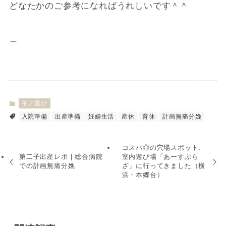
どなたかのご参考になればうれしいです＾＾
＿
モノ選び
入院準備
出産準備
妊婦生活
産休
育休
計画無痛分娩
コスパ◎の穴場スポット、
第二子出産レポ | 総合病院
室内遊び場「あーすぷら
での計画無痛分娩
ざ」に行ってきました（横
浜・本郷台）