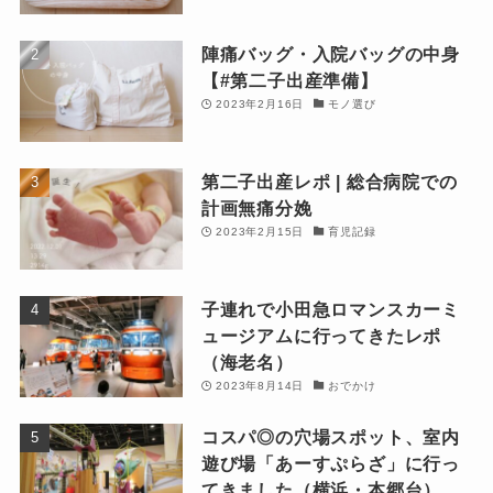
陣痛バッグ・入院バッグの中身
【#第二子出産準備】
2023年2月16日
モノ選び
第二子出産レポ | 総合病院での
計画無痛分娩
2023年2月15日
育児記録
子連れで小田急ロマンスカーミ
ュージアムに行ってきたレポ
（海老名）
2023年8月14日
おでかけ
コスパ◎の穴場スポット、室内
遊び場「あーすぷらざ」に行っ
てきました（横浜・本郷台）