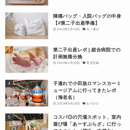
陣痛バッグ・入院バッグの中身
【#第二子出産準備】
2023年2月16日
モノ選び
第二子出産レポ | 総合病院での
計画無痛分娩
2023年2月15日
育児記録
子連れで小田急ロマンスカーミ
ュージアムに行ってきたレポ
（海老名）
2023年8月14日
おでかけ
コスパ◎の穴場スポット、室内
遊び場「あーすぷらざ」に行っ